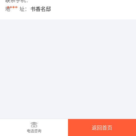
联系手机：
****
地 址：
书香名邸
返回首页
电话咨询