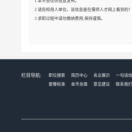
1.本平台仅供信息发布。
2.请告知用人单位，该信息是在偃师人才网上看到的
3.求职过程中请勿缴纳费用,保持谨慎。
栏目导航:
职位搜索
简历中心
名企展示
一句话
套餐标准
金币充值
意见建议
联系我