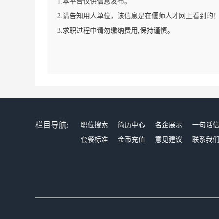
1.本平台仅供信息发布。
2.请告知用人单位，该信息是在偃师人才网上看到的
3.求职过程中请勿缴纳费用,保持谨慎。
栏目导航:
职位搜索
简历中心
名企展示
一句话
套餐标准
金币充值
意见建议
联系我