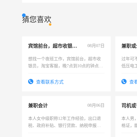
猜您喜欢
宾馆前台，超市收银员，淘宝客服
08月07日
想找一个夜班工作，宾馆前台，超市收
过年可
银员，淘宝客服，晚7点到10点的钟点
低压电
工，麻烦看到的老板加我微信聊，手机
号同微信
查看联系方式
查
兼职会计
08月06日
司机或
本人女中级职称12年工作经验，出口退
本人男，
税、政府补贴、银行贷款、纳税申报、
格证，
为各类公司策划，设建新账，理乱账业
实，需