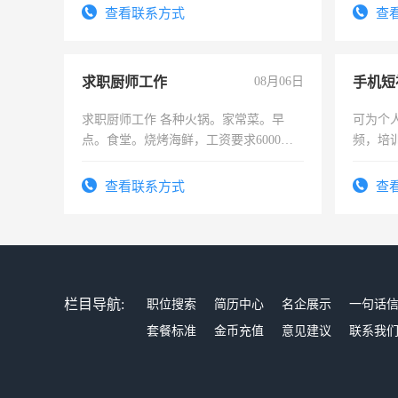
务，财务咨询等业务。欲求兼职会计工
查看联系方式
查
作
求职厨师工作
08月06日
求职厨师工作 各种火锅。家常菜。早
可为个
点。食堂。烧烤海鲜，工资要求6000以
频，培
上
可为个
频，培
查看联系方式
查
音！你
成为拍
栏目导航:
职位搜索
简历中心
名企展示
一句话
套餐标准
金币充值
意见建议
联系我