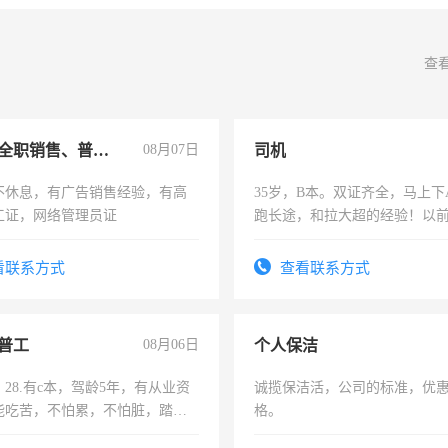
查
兼职或全职销售、普工、维修
08月07日
司机
不休息，有广告销售经验，有高
35岁，B本。双证齐全，马上下
工证，网络管理员证
跑长途，和拉大超的经验！以
六，渣土车
看联系方式
查看联系方式
普工
08月06日
个人保洁
28.有c本，驾龄5年，有从业资
诚揽保洁活，公司的标准，优
能吃苦，不怕累，不怕脏，踏
格。
求稳定工作一份，保险不干