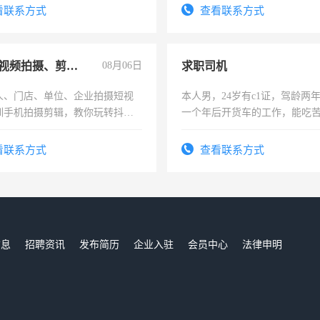
看联系方式
查看联系方式
手机短视频拍摄、剪辑、抖音快手
08月06日
求职司机
人、门店、单位、企业拍摄短视
本人男，24岁有c1证，驾龄两
训手机拍摄剪辑，教你玩转抖音
一个年后开货车的工作，能吃
人、门店、单位、企业拍摄短视
加班。
训手机拍摄剪辑，教你玩转抖
看联系方式
查看联系方式
也可以成为拍摄达人！你也可以
摄达人！
信息
招聘资讯
发布简历
企业入驻
会员中心
法律申明
们