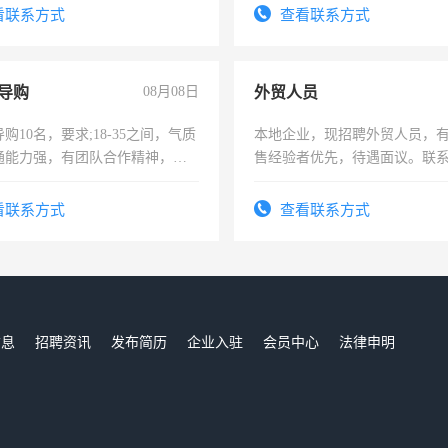
-3个月，转正后交纳五险，
看联系方式
查看联系方式
导购
08月08日
外贸人员
购10名，要求;18-35之间，气质
本地企业，现招聘外贸人员，
通能力强，有团队合作精神，有
售经验者优先，待遇面议。联
，有工作经验者优先！
看联系方式
查看联系方式
信息
招聘资讯
发布简历
企业入驻
会员中心
法律申明
们