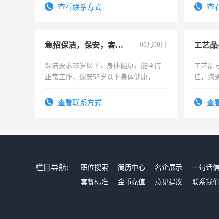
试用期1
查看联系方式
查
急招保洁，保安，客服，工程
08月08日
工艺品
保洁要求55岁以下，身体健康，能坚持
工艺品导
正常工作，保安55岁以下身体健康，有
佳，沟
责任心形象端庄，遵纪守法，无犯罪记
上进心
录，客服要求45岁以下高中以上文化，
查看联系方式
查
懂电脑工作认真，性格开朗有良好沟通
能力，工程，懂水电维修。
栏目导航:
职位搜索
简历中心
名企展示
一句话
套餐标准
金币充值
意见建议
联系我