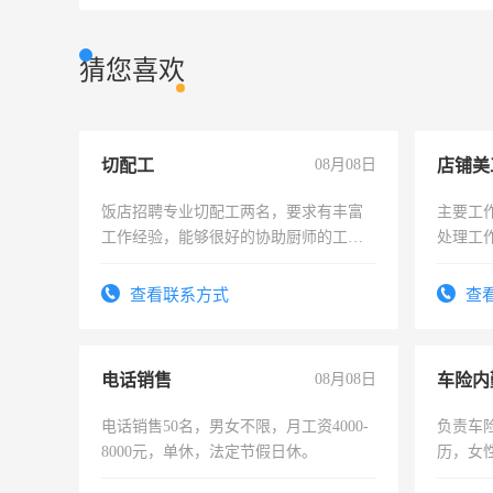
猜您喜欢
切配工
08月08日
店铺美
饭店招聘专业切配工两名，要求有丰富
主要工
工作经验，能够很好的协助厨师的工
处理工
作。包吃住，每月有公休，工资3500-
作时间
4500。
查看联系方式
查
电话销售
08月08日
车险内
电话销售50名，男女不限，月工资4000-
负责车
8000元，单休，法定节假日休。
历，女性
操作，