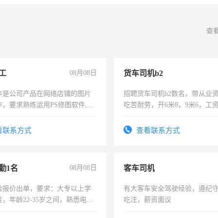
查
工
08月08日
货车司机b2
作是公司产品在网络店铺的图片
招聘货车司机b2数名，带从业
作，要求熟练运用PS修图软件,工
吃苦耐劳，开6米8，9米6，工
每天8小时，待遇优厚。
看联系方式
查看联系方式
勤1名
08月08日
客车司机
险报价出单，要求：大专以上学
有大客车安全驾驶经验，遵纪
，年龄22-35岁之间，熟悉电脑
吃注，薪资面议
工作态度认真，具有团队精神，