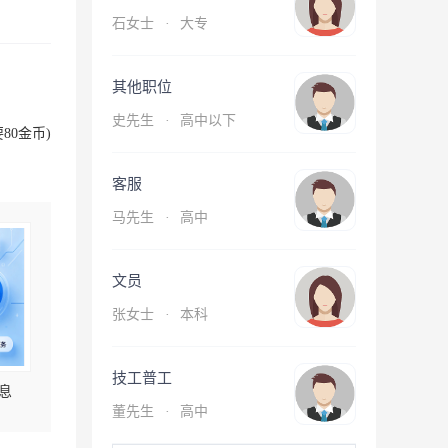
石女士
·
大专
其他职位
史先生
·
高中以下
80金币)
客服
马先生
·
高中
文员
张女士
·
本科
技工普工
息
董先生
·
高中